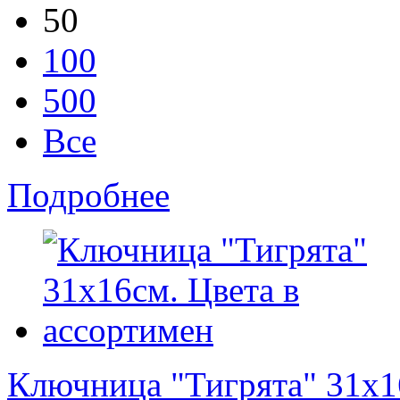
50
100
500
Все
Подробнее
Ключница "Тигрята" 31x1