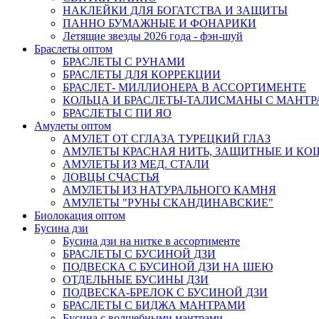
НАКЛЕЙКИ ДЛЯ БОГАТСТВА И ЗАЩИТЫ
ПАННО БУМАЖНЫЕ И ФОНАРИКИ
Летящие звезды 2026 года - фэн-шуй
Браслеты оптом
БРАСЛЕТЫ С РУНАМИ
БРАСЛЕТЫ ДЛЯ КОРРЕКЦИИ
БРАСЛЕТ- МИЛЛИОНЕРА В АССОРТИМЕНТЕ
КОЛЬЦА И БРАСЛЕТЫ-ТАЛИСМАНЫ С МАНТ
БРАСЛЕТЫ С ПИ ЯО
Амулеты оптом
АМУЛЕТ ОТ СГЛАЗА ТУРЕЦКИЙ ГЛАЗ
АМУЛЕТЫ КРАСНАЯ НИТЬ, ЗАЩИТНЫЕ И К
АМУЛЕТЫ ИЗ МЕД. СТАЛИ
ЛОВЦЫ СЧАСТЬЯ
АМУЛЕТЫ ИЗ НАТУРАЛЬНОГО КАМНЯ
АМУЛЕТЫ "РУНЫ СКАНДИНАВСКИЕ"
Биолокация оптом
Бусина дзи
Бусина дзи на нитке в ассортименте
БРАСЛЕТЫ С БУСИНОЙ ДЗИ
ПОДВЕСКА С БУСИНОЙ ДЗИ НА ШЕЮ
ОТДЕЛЬНЫЕ БУСИНЫ ДЗИ
ПОДВЕСКА-БРЕЛОК С БУСИНОЙ ДЗИ
БРАСЛЕТЫ С БИДЖА МАНТРАМИ
Бусина с волшебными мантрами