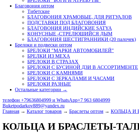
БРЕЛОКИ "БОГИ И АТРЕБУТЫ"
Благовония оптом
Тибетские
БЛАГОВОНИЯ ХРАМОВЫЕ, ДЛЯ РИТУАЛОВ
ПОДСТАВКИ ПОД БЛАГОВОНИЯ
БЛАГОВОНИЯ ИНДИЙСКИЕ SATYA
КОНУСНЫЕ -СТРЕЛЮЩИЙСЯ ДЫМ
БЛАГОВОНИЯ ШЕСТИГРАННИКИ (20 палочек)
Брелоки и подвески оптом
БРЕЛОКИ "МАРКИ АВТОМОБИЛЕЙ"
БРЕЛКИ ИЗ МЕХА
БРЕЛОКИ В СТРАЗАХ
БРЕЛОКИ С БУСИНОЙ ДЗИ В АССОРТИМЕНТЕ
БРЕЛОКИ С КАМНЯМИ
БРЕЛОКИ С ЗЕРКАЛАМИ И ЧАСАМИ
БРЕЛОКИ РАЗНЫЕ
Остальные категории →
телефон +79636804999 и WhatsApp+7 963 6804999
Buketpodarkov889@yandex.ru
Главная
→
Каталог товаров
→
Браслеты оптом
→
КОЛЬЦА И
КОЛЬЦА И БРАСЛЕТЫ-ТА