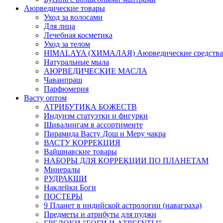
Аюрведические товары
Уход за волосами
Для лица
Лечебная косметика
Уход за телом
HIMALAYA (ХИМАЛАЯ) Аюрведические средства
Натуральные мыла
АЮРВЕДИЧЕСКИЕ МАСЛА
Чаванпраш
Парфюмерия
Васту оптом
АТРИБУТИКА БОЖЕСТВ
Индуизм статуэтки и фигурки
Шивалингам в ассортименте
Пирамида Васту Дош и Меру чакра
ВАСТУ КОРРЕКЦИЯ
Вайшнавские товары
НАБОРЫ ДЛЯ КОРРЕКЦИИ ПО ПЛАНЕТАМ
Минералы
РУДРАКШИ
Наклейки Боги
ПОСТЕРЫ
9 Планет в индийской астрологии (наваграха)
Предметы и атрибуты для пуджи