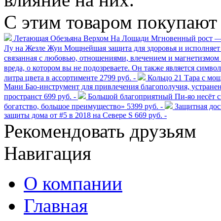
С этим товаром покупают
Летающая Обезьяна Верхом На Лошади Мгновенный рост —
Лу на Жезле Жуи Мощнейшая защита для здоровья и исполняет
связанная с любовью, отношениями, влечением и магнетизмом
вреда, о котором вы не подозреваете. Он также является симво
литра цвета в ассортименте
2799 руб. -
Кольцо 21 Тара с 
Мани Бао-инструмент для привлечения благополучия, устранен
пространст
699 руб. -
Большой благоприятный Пи-яо несёт св
богатство, большое преимущество»
5399 руб. -
Защитная дос
защиты дома от #5 в 2018 на Севере S
669 руб. -
Рекомендовать друзьям
Навигация
О компании
Главная