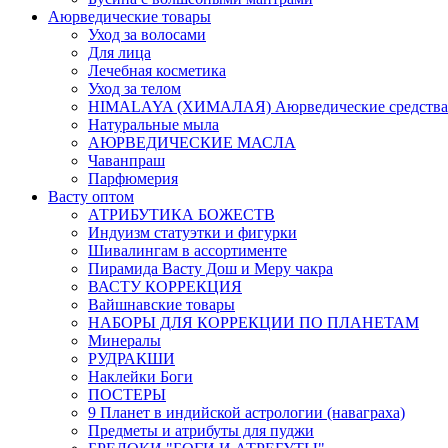
Аюрведические товары
Уход за волосами
Для лица
Лечебная косметика
Уход за телом
HIMALAYA (ХИМАЛАЯ) Аюрведические средства
Натуральные мыла
АЮРВЕДИЧЕСКИЕ МАСЛА
Чаванпраш
Парфюмерия
Васту оптом
АТРИБУТИКА БОЖЕСТВ
Индуизм статуэтки и фигурки
Шивалингам в ассортименте
Пирамида Васту Дош и Меру чакра
ВАСТУ КОРРЕКЦИЯ
Вайшнавские товары
НАБОРЫ ДЛЯ КОРРЕКЦИИ ПО ПЛАНЕТАМ
Минералы
РУДРАКШИ
Наклейки Боги
ПОСТЕРЫ
9 Планет в индийской астрологии (наваграха)
Предметы и атрибуты для пуджи