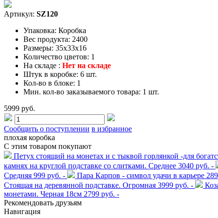
Артикул:
SZ120
Упаковка:
Коробка
Вес продукта:
2400
Размеры:
35x33x16
Количество цветов:
1
На складе :
Нет на складе
Штук в коробке:
6 шт.
Кол-во в блоке:
1
Мин. кол-во заказываемого товара:
1 шт.
5999 руб.
Сообщить о поступлении
в избранное
плохая коробка
С этим товаром покупают
Петух стоящий на монетах и с тыквой горлянкой -для богат
камнях на круглой подставке со слитками. Среднее
3040 руб. -
Средняя
999 руб. -
Пара Карпов - символ удачи в карьере
289
Стоящая на деревянной подставке. Огромная
3999 руб. -
Коз
монетами. Черная 18см
2799 руб. -
Рекомендовать друзьям
Навигация