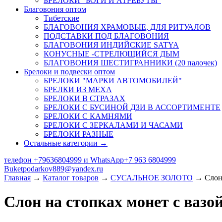
БРЕЛОКИ "БОГИ И АТРЕБУТЫ"
Благовония оптом
Тибетские
БЛАГОВОНИЯ ХРАМОВЫЕ, ДЛЯ РИТУАЛОВ
ПОДСТАВКИ ПОД БЛАГОВОНИЯ
БЛАГОВОНИЯ ИНДИЙСКИЕ SATYA
КОНУСНЫЕ -СТРЕЛЮЩИЙСЯ ДЫМ
БЛАГОВОНИЯ ШЕСТИГРАННИКИ (20 палочек)
Брелоки и подвески оптом
БРЕЛОКИ "МАРКИ АВТОМОБИЛЕЙ"
БРЕЛКИ ИЗ МЕХА
БРЕЛОКИ В СТРАЗАХ
БРЕЛОКИ С БУСИНОЙ ДЗИ В АССОРТИМЕНТЕ
БРЕЛОКИ С КАМНЯМИ
БРЕЛОКИ С ЗЕРКАЛАМИ И ЧАСАМИ
БРЕЛОКИ РАЗНЫЕ
Остальные категории →
телефон +79636804999 и WhatsApp+7 963 6804999
Buketpodarkov889@yandex.ru
Главная
→
Каталог товаров
→
СУСАЛЬНОЕ ЗОЛОТО
→ Слон 
Слон на стопках монет с вазой