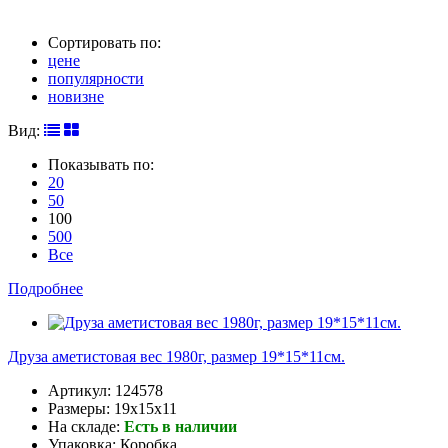
Сортировать по:
цене
популярности
новизне
Вид:
Показывать по:
20
50
100
500
Все
Подробнее
Друза аметистовая вес 1980г, размер 19*15*11см.
Артикул:
124578
Размеры:
19x15x11
На складе:
Есть в наличии
Упаковка:
Коробка