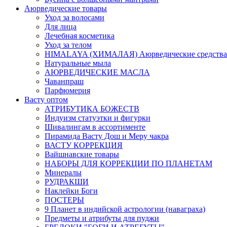
Аюрведические товары
Уход за волосами
Для лица
Лечебная косметика
Уход за телом
HIMALAYA (ХИМАЛАЯ) Аюрведические средства
Натуральные мыла
АЮРВЕДИЧЕСКИЕ МАСЛА
Чаванпраш
Парфюмерия
Васту оптом
АТРИБУТИКА БОЖЕСТВ
Индуизм статуэтки и фигурки
Шивалингам в ассортименте
Пирамида Васту Дош и Меру чакра
ВАСТУ КОРРЕКЦИЯ
Вайшнавские товары
НАБОРЫ ДЛЯ КОРРЕКЦИИ ПО ПЛАНЕТАМ
Минералы
РУДРАКШИ
Наклейки Боги
ПОСТЕРЫ
9 Планет в индийской астрологии (наваграха)
Предметы и атрибуты для пуджи