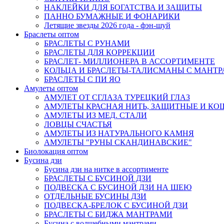
НАКЛЕЙКИ ДЛЯ БОГАТСТВА И ЗАЩИТЫ
ПАННО БУМАЖНЫЕ И ФОНАРИКИ
Летящие звезды 2026 года - фэн-шуй
Браслеты оптом
БРАСЛЕТЫ С РУНАМИ
БРАСЛЕТЫ ДЛЯ КОРРЕКЦИИ
БРАСЛЕТ- МИЛЛИОНЕРА В АССОРТИМЕНТЕ
КОЛЬЦА И БРАСЛЕТЫ-ТАЛИСМАНЫ С МАНТ
БРАСЛЕТЫ С ПИ ЯО
Амулеты оптом
АМУЛЕТ ОТ СГЛАЗА ТУРЕЦКИЙ ГЛАЗ
АМУЛЕТЫ КРАСНАЯ НИТЬ, ЗАЩИТНЫЕ И К
АМУЛЕТЫ ИЗ МЕД. СТАЛИ
ЛОВЦЫ СЧАСТЬЯ
АМУЛЕТЫ ИЗ НАТУРАЛЬНОГО КАМНЯ
АМУЛЕТЫ "РУНЫ СКАНДИНАВСКИЕ"
Биолокация оптом
Бусина дзи
Бусина дзи на нитке в ассортименте
БРАСЛЕТЫ С БУСИНОЙ ДЗИ
ПОДВЕСКА С БУСИНОЙ ДЗИ НА ШЕЮ
ОТДЕЛЬНЫЕ БУСИНЫ ДЗИ
ПОДВЕСКА-БРЕЛОК С БУСИНОЙ ДЗИ
БРАСЛЕТЫ С БИДЖА МАНТРАМИ
Бусина с волшебными мантрами