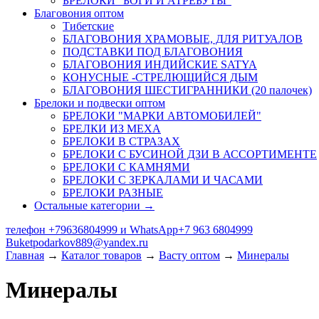
БРЕЛОКИ "БОГИ И АТРЕБУТЫ"
Благовония оптом
Тибетские
БЛАГОВОНИЯ ХРАМОВЫЕ, ДЛЯ РИТУАЛОВ
ПОДСТАВКИ ПОД БЛАГОВОНИЯ
БЛАГОВОНИЯ ИНДИЙСКИЕ SATYA
КОНУСНЫЕ -СТРЕЛЮЩИЙСЯ ДЫМ
БЛАГОВОНИЯ ШЕСТИГРАННИКИ (20 палочек)
Брелоки и подвески оптом
БРЕЛОКИ "МАРКИ АВТОМОБИЛЕЙ"
БРЕЛКИ ИЗ МЕХА
БРЕЛОКИ В СТРАЗАХ
БРЕЛОКИ С БУСИНОЙ ДЗИ В АССОРТИМЕНТЕ
БРЕЛОКИ С КАМНЯМИ
БРЕЛОКИ С ЗЕРКАЛАМИ И ЧАСАМИ
БРЕЛОКИ РАЗНЫЕ
Остальные категории →
телефон +79636804999 и WhatsApp+7 963 6804999
Buketpodarkov889@yandex.ru
Главная
→
Каталог товаров
→
Васту оптом
→
Минералы
Минералы